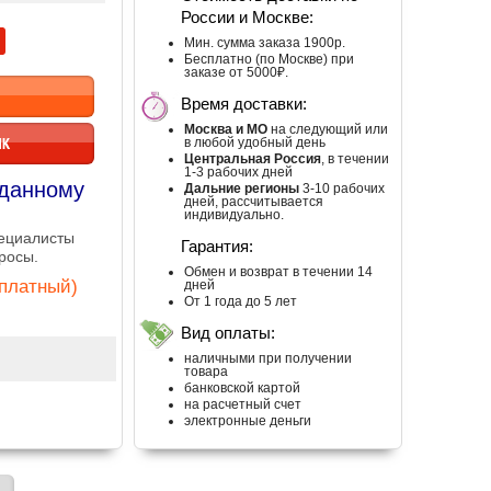
России и Москве:
Мин. сумма заказа 1900р.
Бесплатно (по Москве) при
заказе от 5000₽.
Время доставки:
Москва и МО
на следующий или
ИК
в любой удобный день
Центральная Россия
, в течении
1-3 рабочих дней
 данному
Дальние регионы
3-10 рабочих
дней, рассчитывается
индивидуально.
пециалисты
Гарантия:
росы.
Обмен и возврат в течении 14
сплатный)
дней
От 1 года до 5 лет
Вид оплаты:
наличными при получении
товара
банковской картой
на расчетный счет
электронные деньги