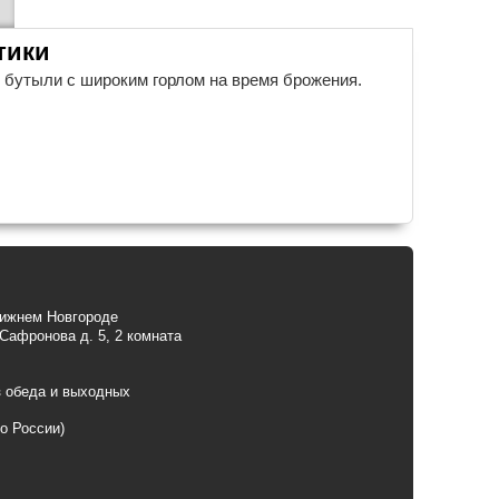
тики
 бутыли с широким горлом на время брожения.
Нижнем Новгороде
 Сафронова д. 5, 2 комната
з обеда и выходных
по России)