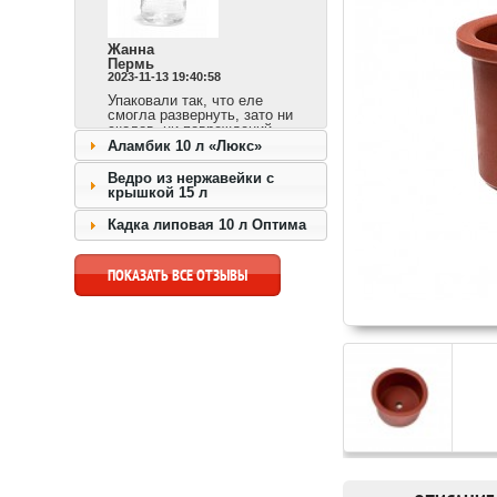
Жанна
Пермь
2023-11-13 19:40:58
Упаковали так, что еле
смогла развернуть, зато ни
сколов, ни повреждений.
Сразу видно,
Аламбик 10 л «Люкс»
ответственный продавец и
доставка быстрая.
Ведро из нержавейки с
крышкой 15 л
перейти к товару >>
Кадка липовая 10 л Оптима
ПОКАЗАТЬ ВСЕ ОТЗЫВЫ