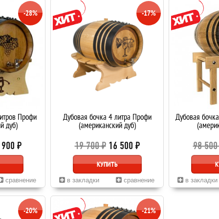
-28%
-17%
литров Профи
Дубовая бочка 4 литра Профи
Дубовая бочка
й дуб)
(американский дуб)
(америк
 900 ₽
19 700 ₽
16 500 ₽
98 500
КУПИТЬ
К
сравнение
в закладки
сравнение
в закладки
-20%
-21%